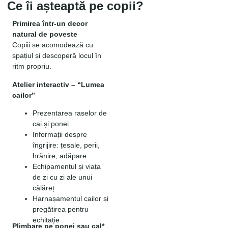
Ce îi așteaptă pe copii?
Primirea într-un decor
natural de poveste
Copiii se acomodează cu
spațiul și descoperă locul în
VEZI VIDEO DE
PREZENTARE
ritm propriu.
Atelier interactiv – “Lumea
cailor”
Prezentarea raselor de
cai și ponei
Informații despre
îngrijire: țesale, perii,
hrănire, adăpare
Echipamentul și viața
de zi cu zi ale unui
călăreț
Harnașamentul cailor și
pregătirea pentru
echitație
Plimbare pe ponei sau cal*