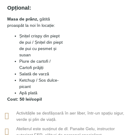
Opțional:
Masa de prânz,
gătită
proaspăt la noi în locație:
Șnițel crispy din piept
de pui / Șnițel din piept
de pui cu pesmet și
susan
Piure de cartofi /
Cartofi prăjiți
Salată de varză
Ketchup / Sos dulce-
picant
Apă plată
Cost: 50 lei/copil
Activitățile se desfășoară în aer liber, într-un spațiu sigur,
verde și plin de viață.
Atelierul este susținut de dl. Panaite Gelu, instructor
autorizat FER, alături de personal specializat.