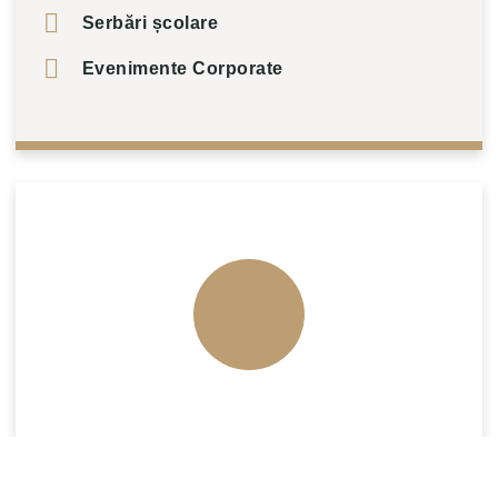
Serbări școlare
Evenimente Corporate
Programează Acum!
0755 678 440