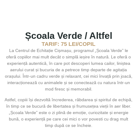
Școala Verde / Altfel
TARIF: 75 LEI/COPIL
La
Centrul de Echitație Cișmașu
, programul „Școala Verde” le
oferă copiilor mai mult decât o simplă ieșire în natură. Le oferă o
experiență autentică, în care pot descoperi lumea cailor, liniștea
aerului curat și bucuria de a petrece timp departe de agitația
orașului. Într-un cadru verde și relaxant, cei mici învață prin joacă,
interacționează cu animalele și se conectează cu natura într-un
mod firesc și memorabil.
Astfel, copiii își dezvoltă încrederea, răbdarea și spiritul de echipă,
în timp ce se bucură de libertatea și frumusețea vieții în aer liber.
„Școala Verde” este o zi plină de emoție, curiozitate și energie
bună, o experiență pe care cei mici o vor povesti cu drag mult
timp după ce se încheie.