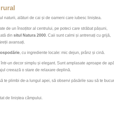
rural
 naturii, alături de cai și de oameni care iubesc liniștea.
ate de un însoțitor al centrului, pe poteci care străbat pășuni,
jată din
situl Natura 2000
. Caii sunt calmi și antrenați cu grijă,
reții avansați.
 gospodărie
, cu ingrediente locale: mic dejun, prânz și cină.
 într-un decor simplu și elegant. Sunt amplasate aproape de apă
sajul creează o stare de relaxare deplină.
 să te plimbi de-a lungul apei, să observi păsările sau să te bucur
tat de liniștea câmpului.