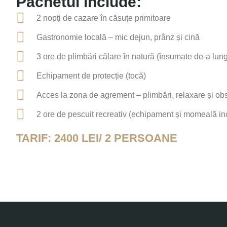
Pachetul include:
2 nopți de cazare în căsuțe primitoare
Gastronomie locală – mic dejun, prânz și cină
3 ore de plimbări călare în natură (însumate de-a lung
Echipament de protecție (tocă)
Acces la zona de agrement – plimbări, relaxare și ob
2 ore de pescuit recreativ (echipament și momeală in
TARIF: 2400 LEI/ 2 PERSOANE