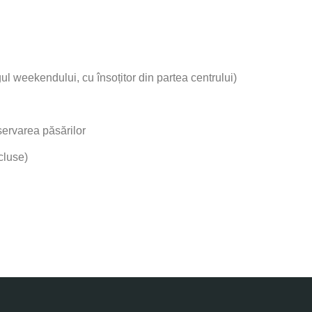
ul weekendului, cu însoțitor din partea centrului)
servarea păsărilor
cluse)