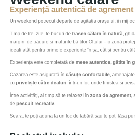
Experiență autentică de agrement 
Un weekend petrecut departe de agitația orașului, în mijlocul
Timp de trei zile, te bucuri de
trasee călare în natură
, ghid
margini de pădure și malurile bălților Oltului – o zonă prote
ideali atât pentru primele experiențe în șa, cât și pentru călă
Experiența este completată de
mese autentice, gătite în
Cazarea este asigurată în
căsuțe confortabile
, amenajate
cu
priveliște către dealuri
, într-un loc unde liniștea și pei
Între activități, ai timp să te relaxezi în
zona de agrement
,
de
pescuit recreativ
.
Seara, te poți aduna la un foc de tabără sau te poți lăsa pur