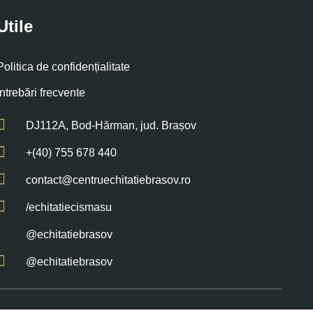
Utile
Politica de confidențialitate
Întrebări frecvente
DJ112A, Bod-Hărman, jud. Brașov
+(40) 755 678 440
contact@centruechitatiebrasov.ro
/echitatiecismasu
@echitatiebrasov
@echitatiebrasov