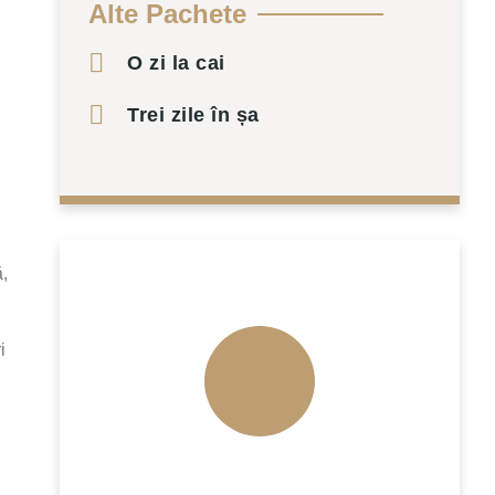
Alte Pachete
O zi la cai
Trei zile în șa
,
Detalii și programări
i
0755 678 440